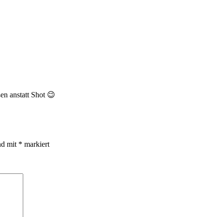
n anstatt Shot 😉
nd mit
*
markiert