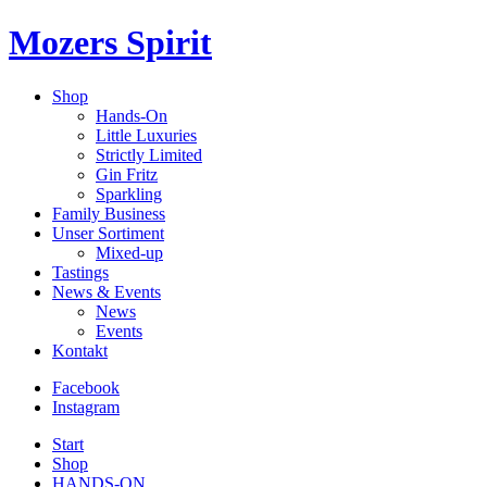
Mozers Spirit
Shop
Hands-On
Little Luxuries
Strictly Limited
Gin Fritz
Sparkling
Family Business
Unser Sortiment
Mixed-up
Tastings
News & Events
News
Events
Kontakt
Facebook
Instagram
Start
Shop
HANDS-ON