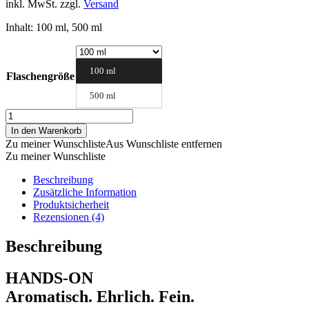
inkl. MwSt.
zzgl.
Versand
Inhalt: 100 ml, 500 ml
100 ml
Flaschengröße
500 ml
Schwarzer
Johannisbeerlikör
In den Warenkorb
Menge
Zu meiner Wunschliste
Aus Wunschliste entfernen
Zu meiner Wunschliste
Beschreibung
Zusätzliche Information
Produktsicherheit
Rezensionen (4)
Beschreibung
HANDS-ON
Aromatisch. Ehrlich. Fein.