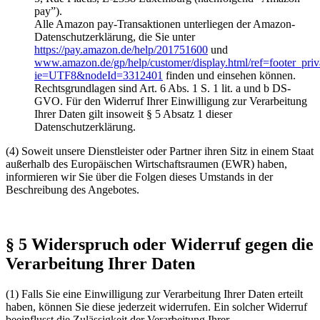
pay”).
Alle Amazon pay-Transaktionen unterliegen der Amazon-
Datenschutzerklärung, die Sie unter
https://pay.amazon.de/help/201751600
und
www.amazon.de/gp/help/customer/display.html/ref=footer_pri
ie=UTF8&nodeId=3312401
finden und einsehen können.
Rechtsgrundlagen sind Art. 6 Abs. 1 S. 1 lit. a und b DS-
GVO. Für den Widerruf Ihrer Einwilligung zur Verarbeitung
Ihrer Daten gilt insoweit § 5 Absatz 1 dieser
Datenschutzerklärung.
(4) Soweit unsere Dienstleister oder Partner ihren Sitz in einem Staat
außerhalb des Europäischen Wirtschaftsraumen (EWR) haben,
informieren wir Sie über die Folgen dieses Umstands in der
Beschreibung des Angebotes.
§ 5 Widerspruch oder Widerruf gegen die
Verarbeitung Ihrer Daten
(1) Falls Sie eine Einwilligung zur Verarbeitung Ihrer Daten erteilt
haben, können Sie diese jederzeit widerrufen. Ein solcher Widerruf
beeinflusst die Zulässigkeit der Verarbeitung Ihrer