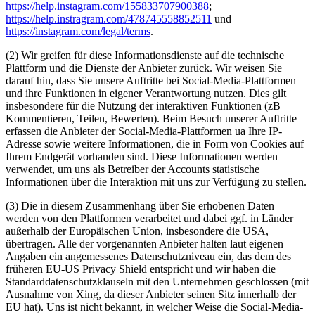
https://help.instagram.com/155833707900388
;
https://help.instragram.com/478745558852511
und
https://instagram.com/legal/terms
.
(2) Wir greifen für diese Informationsdienste auf die technische
Plattform und die Dienste der Anbieter zurück. Wir weisen Sie
darauf hin, dass Sie unsere Auftritte bei Social-Media-Plattformen
und ihre Funktionen in eigener Verantwortung nutzen. Dies gilt
insbesondere für die Nutzung der interaktiven Funktionen (zB
Kommentieren, Teilen, Bewerten). Beim Besuch unserer Auftritte
erfassen die Anbieter der Social-Media-Plattformen ua Ihre IP-
Adresse sowie weitere Informationen, die in Form von Cookies auf
Ihrem Endgerät vorhanden sind. Diese Informationen werden
verwendet, um uns als Betreiber der Accounts statistische
Informationen über die Interaktion mit uns zur Verfügung zu stellen.
(3) Die in diesem Zusammenhang über Sie erhobenen Daten
werden von den Plattformen verarbeitet und dabei ggf. in Länder
außerhalb der Europäischen Union, insbesondere die USA,
übertragen. Alle der vorgenannten Anbieter halten laut eigenen
Angaben ein angemessenes Datenschutzniveau ein, das dem des
früheren EU-US Privacy Shield entspricht und wir haben die
Standarddatenschutzklauseln mit den Unternehmen geschlossen (mit
Ausnahme von Xing, da dieser Anbieter seinen Sitz innerhalb der
EU hat). Uns ist nicht bekannt, in welcher Weise die Social-Media-