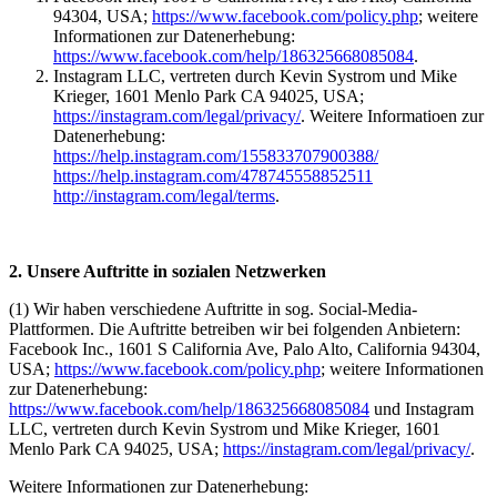
94304, USA;
https://www.facebook.com/policy.php
; weitere
Informationen zur Datenerhebung:
https://www.facebook.com/help/186325668085084
.
Instagram LLC, vertreten durch Kevin Systrom und Mike
Krieger, 1601 Menlo Park CA 94025, USA;
https://instagram.com/legal/privacy/
. Weitere Informatioen zur
Datenerhebung:
https://help.instagram.com/155833707900388/
https://help.instagram.com/478745558852511
http://instagram.com/legal/terms
.
2. Unsere Auftritte in sozialen Netzwerken
(1) Wir haben verschiedene Auftritte in sog. Social-Media-
Plattformen. Die Auftritte betreiben wir bei folgenden Anbietern:
Facebook Inc., 1601 S California Ave, Palo Alto, California 94304,
USA;
https://www.facebook.com/policy.php
; weitere Informationen
zur Datenerhebung:
https://www.facebook.com/help/186325668085084
und Instagram
LLC, vertreten durch Kevin Systrom und Mike Krieger, 1601
Menlo Park CA 94025, USA;
https://instagram.com/legal/privacy/
.
Weitere Informationen zur Datenerhebung: