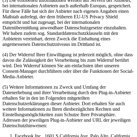
(3) Die erhobenen Informationen werden auf Servern der Anbieter,
bei internationalen Anbietern auch außerhalb Europas, gespeichert.
Für diese Fälle hat sich der Anbieter nach eigenen Angaben einen
Maßstab auferlegt, der dem früheren EU-US Privacy Shield
entspricht und hat zugesagt, bei der internationalen
Datenübermittlung anwendbare Datenschutzgesetze einzuhalten.
Wir haben zudem sog. Standarddatenschutzklauseln mit den
Anbietern vereinbart, deren Zweck die Einhaltung eines
angemessenen Datenschutzniveaus im Drittland ist.
(4) Der Widerruf Ihrer Einwilligung ist jederzeit möglich, ohne dass
davon die Zulässigkeit der Verarbeitung bis zum Widerruf berührt
wird. Den Widerruf können Sie am einfachsten über unseren
Consent-Manager durchführen oder über die Funktionen der Social-
Media-Anbieter.
(5) Weitere Informationen zu Zweck und Umfang der
Datenerhebung und ihrer Verarbeitung durch den Plug-in-Anbieter
erhalten Sie in den im Folgenden mitgeteilten
Datenschutzerklärungen dieser Anbieter. Dort erhalten Sie auch
weitere Informationen zu Ihren diesbezüglichen Rechten und
Einstellungsmöglichkeiten zum Schutze Ihrer Privatsphäre.
Adressen der jeweiligen Plug-in-Anbieter und URL der jeweiligen
Datenschutzhinweisen:
Facebook Inc., 1601 S California Ave, Palo Alto, California