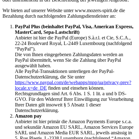
Wir bieten auf unserer Website unter www.mozers-spirit.de die
Bezahlung durch nachfolgenden Zahlungsdienstleister an:
PayPal Plus (beinhaltet PayPal, Visa, American Express,
MasterCard, Sepa-Lastschrift)
Anbieter ist hier die PayPal (Europe) S.à.r.l. et Cie, S.C.A.,
22-24 Boulevard Royal, L-2449 Luxembourg (nachfolgend
“PayPal”).
Die von Ihnen eingegebenen Zahlungsdaten werden an
PayPal übermittelt, wenn Sie die Zahlung über PayPal
ausgewählt haben.
Alle PayPal-Transaktionen unterliegen der PayPal-
Datenschutzerklärung, die Sie unter
https://www.paypal.com/de/webapps/mpp/ua/privacy-prev?
locale.x=de_DE
finden und einsehen können.
Rechtsgrundlagen sind Art. 6 Abs. 1 S. 1 lit. a und b DS-
GVO. Für den Widerruf Ihrer Einwilligung zur Verarbeitung
Ihrer Daten gilt insoweit § 5 Absatz 1 dieser
Datenschutzerklärung.
Amazon pay
Anbieter ist hier primär die Amazon Payments Europe s.c.a.
und sekundär Amazon EU SARL, Amazon Services Europe
SARL und Amazon Media EUR SARL, jeweils ansässig in
5, Rue Plaetis, L-2338 Luxemburg (nachfolgend “Amazon