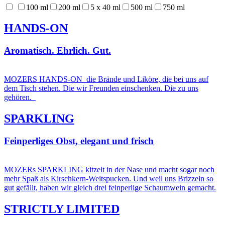
100 ml
200 ml
5 x 40 ml
500 ml
750 ml
HANDS-ON
Aromatisch. Ehrlich. Gut.
MOZERS HANDS-ON die Brände und Liköre, die bei uns auf
dem Tisch stehen. Die wir Freunden einschenken. Die zu uns
gehören.
SPARKLING
Feinperliges Obst, elegant und frisch
MOZERs SPARKLING kitzelt in der Nase und macht sogar noch
mehr Spaß als Kirschkern-Weitspucken. Und weil uns Brizzeln so
gut gefällt, haben wir gleich drei feinperlige Schaumwein gemacht.
STRICTLY LIMITED