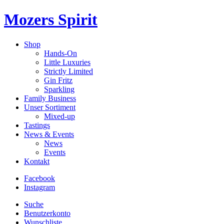
Mozers Spirit
Shop
Hands-On
Little Luxuries
Strictly Limited
Gin Fritz
Sparkling
Family Business
Unser Sortiment
Mixed-up
Tastings
News & Events
News
Events
Kontakt
Facebook
Instagram
Suche
Benutzerkonto
Wunschliste