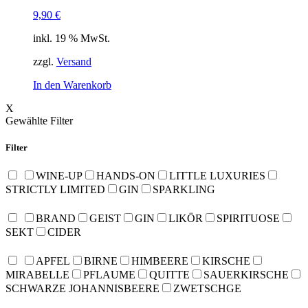
9,90
€
inkl. 19 % MwSt.
zzgl.
Versand
In den Warenkorb
X
Gewählte Filter
Filter
WINE-UP
HANDS-ON
LITTLE LUXURIES
STRICTLY LIMITED
GIN
SPARKLING
BRAND
GEIST
GIN
LIKÖR
SPIRITUOSE
SEKT
CIDER
APFEL
BIRNE
HIMBEERE
KIRSCHE
MIRABELLE
PFLAUME
QUITTE
SAUERKIRSCHE
SCHWARZE JOHANNISBEERE
ZWETSCHGE